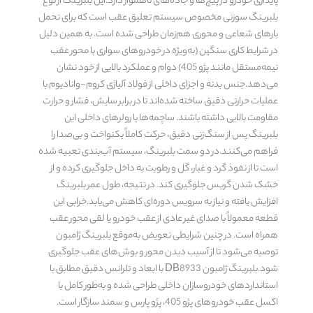
پایداری خودرو در پیچ‌ها و جاده‌های ناهموار دارد.این بلبرینگ از نوع
بلبرینگ سوزنی مخصوص سیستم تعلیق عقب است که برای تحمل
بارهای شعاعی و محوری هم‌زمان طراحی شده است. به همین دلیل
در شرایط کاری سنگین (به‌ویژه در خودروهای سواری با محور عقب
نیمه‌مستقل مانند پژو 405) دوام و عملکرد بالایی از خود نشان
می‌دهد.جنس بدنه و اجزای داخلی از فولاد آلیاژی کروم-وانادیوم با
عملیات حرارتی دقیق ساخته شده‌اند تا در برابر سایش، فشار و حرارت
مقاومت بالایی داشته باشند. ساچمه‌ها یا رولرهای داخلی این
بلبرینگ پس از سنگ‌زنی دقیق، حرکت کاملاً یکنواخت و بی‌صدا را
فراهم می‌کنند.در دو سمت بلبرینگ، سیستم آب‌بندی تعبیه شده
است تا از نفوذ گرد و غبار، گل و رطوبت به داخل جلوگیری کرده و از
خشک شدن گریس جلوگیری کند. در نتیجه، طول عمر بلبرینگ
افزایش یافته و نیاز به سرویس دوره‌ای کاهش می‌یابد.خرابی این
قطعه معمولاً با صدای غیر عادی از عقب خودرو یا لقی محور عقب
همراه است. در چنین شرایطی تعویض به‌موقع بلبرینگ ژامبون
توصیه می‌شود تا از آسیب دیدن محور و بوش‌های عقب جلوگیری
شود.بلبرینگ ژامبون DB8933 با ابعاد و تلرانس دقیق مطابق با
استانداردهای خودروسازان داخلی طراحی شده و به‌طور کامل با
اکسل عقب خودروهای پژو 405، پژو پارس و سمند سازگار است.