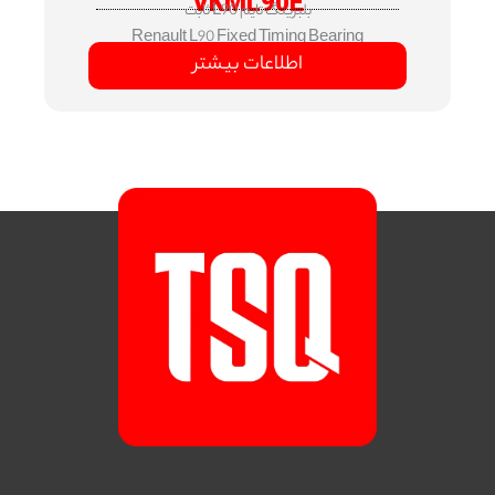
VKML90E
بلبرینگ تایم L90 ثابت
Renault L90 Fixed Timing Bearing
اطلاعات بیشتر