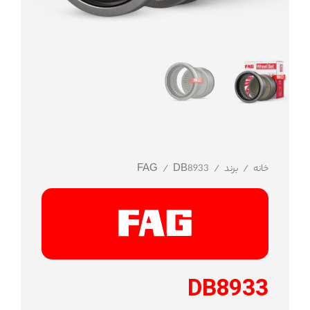
خانه
/
برند
/
/ DB8933
FAG
DB8933