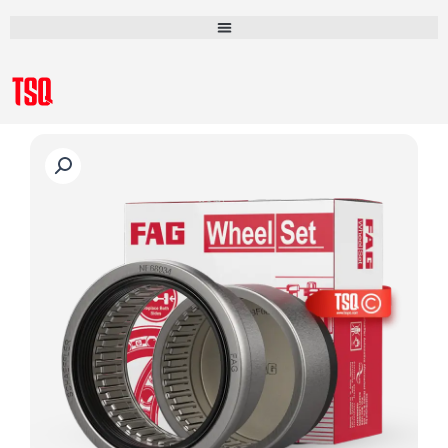
رش
ه
حتوا