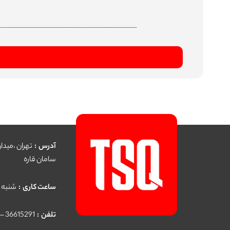
آدرس :
سامان قاره
ساعت کاری :
شنبه تا چهار شنبه 30
تلفن :
36615291 – 36349639