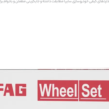
نداردهای کیفی خودروسازی سایپا مطابقت داشته و جایگزینی مطمئن و بادوام برا