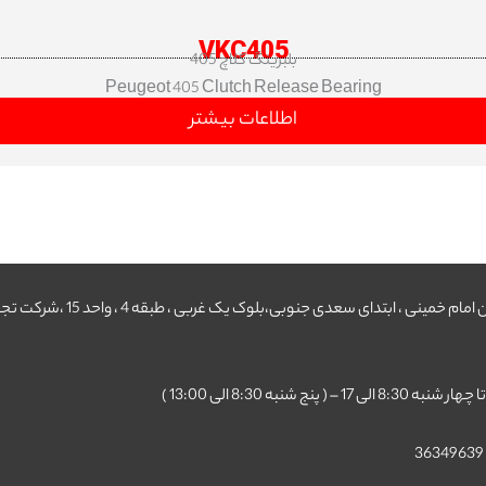
VKC405
بلبرینگ کلاچ 405
Peugeot 405 Clutch Release Bearing
اطلاعات بیشتر
تهران ،میدان امام خمینی ، ابتدای سعدی جنوبی،بلوک یک غربی ، طبقه 4 ،
8: الی 17 – ( پنج شنبه 8:30 الی 13:00 )